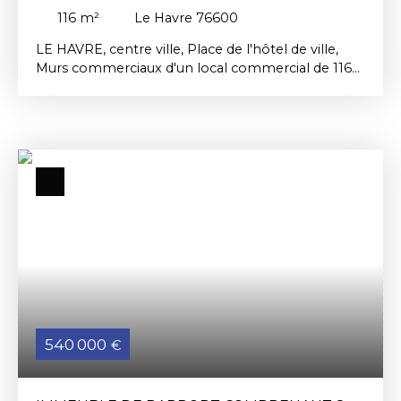
HAVRE
116
m²
Le Havre 76600
LE HAVRE, centre ville, Place de l'hôtel de ville,
Murs commerciaux d'un local commercial de 116
m² comprenant une vitrine d'angle, Rdc et 1er
étage. Loyer versé par le local au trimestre: Loyer
trimestrielle de 2851,71€ +Charges trimestrielles
de 1076,56 € + Taxe ordure ménagère. Prix de
vente 185. 000 € commission d'agence inclus et
hors frais d'acte notarié. Renseignement à
l'agence ou 06. 63. 71. 91. 45 Les risques auxquels
ce bien est exposé sont disponible sur le site :
www. georisques. gouv. fr
540 000
€