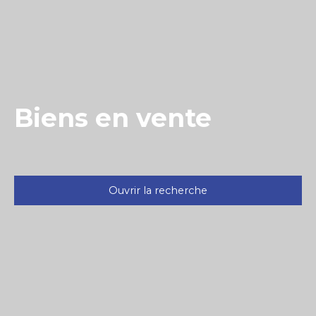
Biens en vente
Ouvrir la recherche
Type d'offre
Vente
Type de bien
Maison
Localisation