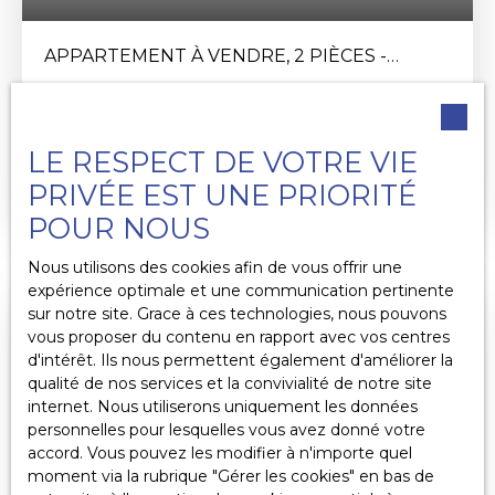
services, ce local saura s'adapter à vos ambitions.
Son agencement flexible vous permet de
APPARTEMENT À VENDRE, 2 PIÈCES -
personnaliser l'espace selon vos besoins, tout en
profitant d'un cadre de vie agréable et motivant.
SAINTE-ADRESSE 76310
2
pièces
42.9
m²
Les risques auxquels ce bien est exposé sont
disponibles sur le site: www. georisques. gouv. fr
Sainte-Adresse 76310
LE RESPECT DE VOTRE VIE
Ste Adresse, Au cœur du quartier des gobelins,
PRIVÉE EST UNE PRIORITÉ
Appartement T2 de 42 m² avec balcon de 12 m²
POUR NOUS
sis au 3 étage de la résidence SOUTHAMPTON,
livraison au 1T 2028, séjour et cuisine de 24. 89 m²,
Nous utilisons des cookies afin de vous offrir une
1 chambre de 12. 33 m², salle d'eau et WC de 5. 68
expérience optimale et une communication pertinente
m², balcon de 12. 15 m², doubles orientation,
sur notre site. Grace à ces technologies, nous pouvons
pompes a chaleur collective, et compteur
vous proposer du contenu en rapport avec vos centres
individuel, local à vélos, Eligible au dispositif prêt à
d'intérêt. Ils nous permettent également d'améliorer la
taux zéro, primo accédants et investisseurs (
qualité de nos services et la convivialité de notre site
dispositif loueur meublé non professionnel)
internet. Nous utiliserons uniquement les données
Renseignement à l'agence. Les risques auxquels
personnelles pour lesquelles vous avez donné votre
ce bien est exposé sont disponibles sur le site:
accord. Vous pouvez les modifier à n'importe quel
www. georisques. gouv. fr
moment via la rubrique ″Gérer les cookies″ en bas de