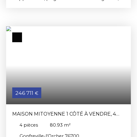
d'une villa de caractère, Appartement de 61 m²
comprenant séjour-cuisine de 22. 14 m², 2
chambres de 13. 51 et 11. 47 m², salle d'eau, w. c,
rangement et cellier, Livraison fin d'année 2026.
Renseignement à l'agence ou par mail à patrick.
rundstadler@cric. fr Les risques auxquels ce bien
est exposé sont disponibles sur le site: georisques.
gouv. fr
246 711
€
MAISON MITOYENNE 1 CÔTÉ À VENDRE, 4
PIÈCES - GONFREVILLE-L'ORCHER 76700
4
pièces
80.93
m²
Gonfreville-l'Orcher 76700