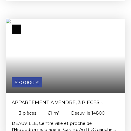
appartements spacieux et bien équipée,
Appartement de 41. 27 m² comprenant: séjour-
cuisine de 22. 90 m², 1 chambre 11. 88 m², salle
d'eau de 4. 28 m², w. c , placards. Renseignement
à l'agence ou par mail: patrick. rundstadler@cric. fr
Les risques auxquels ce bien est exposé sont
disponibles sur le site: www. georisques. gouv. fr
570 000
€
APPARTEMENT À VENDRE, 3 PIÈCES -
DEAUVILLE 14800
3
pièces
61
m²
Deauville 14800
DEAUVILLE, Centre ville et proche de
l'Hippodrome, plage et Casino. Au RDC gauche,