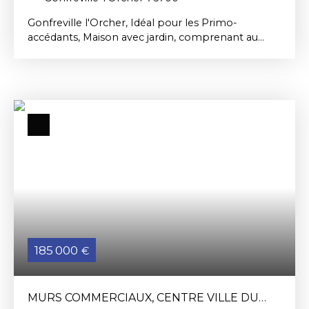
Gonfreville l'Orcher, Idéal pour les Primo-
accédants, Maison avec jardin, comprenant au
Rdc: entrée de 3. 15 m², salle d'eau de 4. 33 m²,
séjour de 23. 55 m², cuisine de 6. 60 m², W. C à
l'étage: palier, 3 chambres de 9 à 12. 84 m², salle
de bains, w. c. Jardin sur le devant. Parking. Prix:
246. 711 € . Livraison en3 T 2028. Nous consulter
pour des renseignements complémentaires. Les
risques auxquels ce bien est exposé sont
disponibles sur le site: www. georisques. gouv. fr
185 000
€
MURS COMMERCIAUX, CENTRE VILLE DU