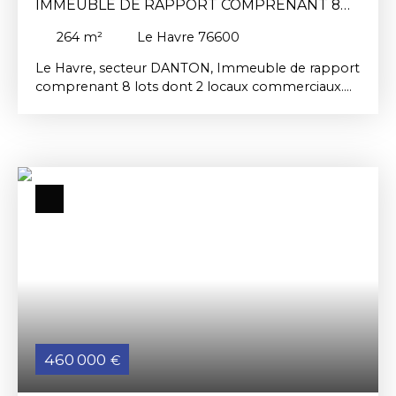
IMMEUBLE DE RAPPORT COMPRENANT 8
LOTS DONT 2 COMMERCES
264
m²
Le Havre 76600
Le Havre, secteur DANTON, Immeuble de rapport
comprenant 8 lots dont 2 locaux commerciaux.
L'immeuble d'une surface de 264 m² est loué
actuellement. Loyers annuelles perçus: 41. 133 €
hors charges. Taxe foncière de 6. 400 €
Renseignements au 06. 63. 71. 91. 45 ou par mail à
patrick. rundstadler@cric. fr Les risques auxquels
ce bien est exposé sont disponibles sur le site:
www. georisques. gouv. fr
460 000
€