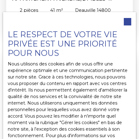
DEAUVILLE 14800
2
pièces
41
m²
Deauville 14800
DEAUVILLE, Dans une résidence de prestige,
proche de l'hippodrome, Centre ville, Gare, port
LE RESPECT DE VOTRE VIE
de Plaisance. Dans une copropriété de 14
appartements spacieux et bien équipée,
PRIVÉE EST UNE PRIORITÉ
Appartement de 41. 27 m² comprenant: séjour-
POUR NOUS
cuisine de 22. 90 m², 1 chambre 11. 88 m², salle
d'eau de 4. 28 m², w. c , placards. Renseignement
Nous utilisons des cookies afin de vous offrir une
à l'agence ou par mail: patrick. rundstadler@cric. fr
expérience optimale et une communication pertinente
Les risques auxquels ce bien est exposé sont
sur notre site. Grace à ces technologies, nous pouvons
disponibles sur le site: www. georisques. gouv. fr
vous proposer du contenu en rapport avec vos centres
d'intérêt. Ils nous permettent également d'améliorer la
qualité de nos services et la convivialité de notre site
internet. Nous utiliserons uniquement les données
personnelles pour lesquelles vous avez donné votre
accord. Vous pouvez les modifier à n'importe quel
moment via la rubrique ″Gérer les cookies″ en bas de
570 000
€
notre site, à l'exception des cookies essentiels à son
fonctionnement. Pour plus d'informations sur vos