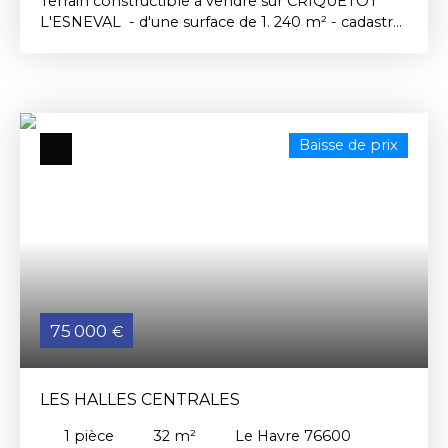
Terrain constructible à vendre sur CRIQUETOT
L'ESNEVAL - d'une surface de 1. 240 m² - cadastré
non viabilisé - situé dans un bel environnement et
au calme.
Baisse de prix
75 000
€
LES HALLES CENTRALES
1
pièce
32
m²
Le Havre 76600