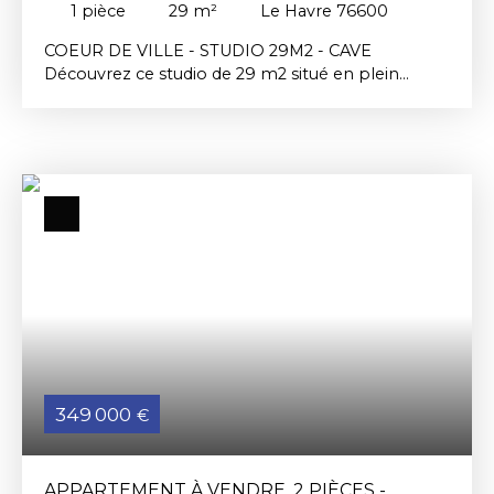
1
pièce
29
m²
Le Havre 76600
COEUR DE VILLE - STUDIO 29M2 - CAVE
Découvrez ce studio de 29 m2 situé en plein
centre ville du havre au dernier étage d'une petite
copropriété. Une entrée avec rangement
donnant accès a la pièce de vie de 18m2, une
cuisine séparée, une salle de douche et un wc
indépendant. Une cave individuelle Points positifs:
- Rue calme - Dernier étage - les wc séparés -
Cave individuelle - Petite copropriété Contactez
moi pour plus de renseignements QUILLET Jamy
06. 72. 82. 15. 87
349 000
€
APPARTEMENT À VENDRE, 2 PIÈCES -