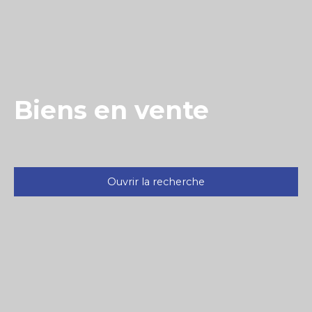
Biens en vente
Ouvrir la recherche
Type d'offre
Vente
Type de bien
Maison
Localisation