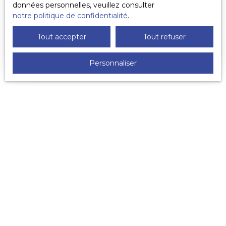
données personnelles, veuillez consulter
APPARTEMENT À VENDRE, 3 PIÈCES -
notre politique de confidentialité
.
DEAUVILLE 14800
3
pièces
61
m²
Deauville 14800
Tout accepter
Tout refuser
DEAUVILLE, Centre ville et proche de
l'Hippodrome, plage et Casino. Au RDC gauche,
Personnaliser
d'une villa de caractère, Appartement de 61 m²
comprenant séjour-cuisine de 22. 14 m², 2
chambres de 13. 51 et 11. 47 m², salle d'eau, w. c,
rangement et cellier, Livraison fin d'année 2026.
Renseignement à l'agence ou par mail à patrick.
rundstadler@cric. fr Les risques auxquels ce bien
est exposé sont disponibles sur le site: georisques.
gouv. fr
246 711
€