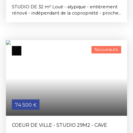
STUDIO DE 32 m² Loué - atypique - entièrement
rénové - indépendant de la copropriété - proche
du Lycée PORTE OCEANE et des HALLES
CENTRALES composé d'une pièce de vie de 22 m²
exposée Ouest, un coin cuisine équipé aménagée,
une salle de douche avec WC. Très peu de
charges. Possibilité de stationnement sur parking
Nouveauté
collectif.
74 500
€
COEUR DE VILLE - STUDIO 29M2 - CAVE