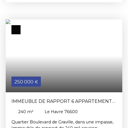
son orientation Ouest, et sa loggia de belle taille.
Environ 60m² bien agencés; le séjour et la cuisine
d'un côté, la chambre à l'Est (avec balcon), et la
salle de bains, les toilettes et un dressing au milieu.
Une cave complète cet ensemble. Les charges
sont d'environ 180€ mensuelles avec chauffage,
eau chaude, ascenseur, et gardiennes... Les
informations sur les risques auxquels ce bien est
exposé sont disponibles sur le site Géorisques :
www. georisques. gouv. FrCédric VEILLON agent
commercial RSAC 385 526 045 Le Havre / VISITE
au 06 07 15 91 31
250 000
€
IMMEUBLE DE RAPPORT 6 APPARTEMENT
DONT 4 LOUÉS
240
m²
Le Havre 76600
Quartier Boulevard de Graville, dans une impasse,
Immeuble de rapport de 240 m² environ,