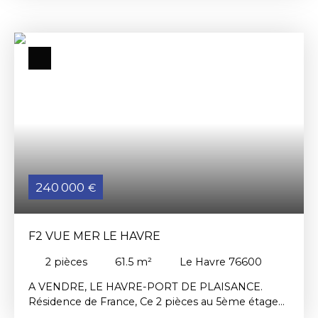
étage avec ascenseur. Entrée, pièce de vie avec
coin cuisine, Chambre, salle de bains et toilettes
séparées. Exposition Ouest et au calme. Un
emplacement de parking couvert complète le
bien.
240 000
€
F2 VUE MER LE HAVRE
2
pièces
61.5
m²
Le Havre 76600
A VENDRE, LE HAVRE-PORT DE PLAISANCE.
Résidence de France, Ce 2 pièces au 5ème étage
avec ascenseur vous séduira par vue port et mer,