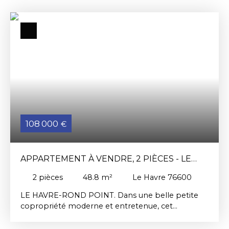
108 000
€
APPARTEMENT À VENDRE, 2 PIÈCES - LE
HAVRE 76600
2
pièces
48.8
m²
Le Havre 76600
LE HAVRE-ROND POINT. Dans une belle petite
copropriété moderne et entretenue, cet
appartement de deux pièces sera un bon
investissement; pour y vivre ou le louer ! a u 2ème