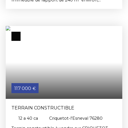
comprenant 6 appartements dont 4 loués, les
appartements font une surface entre 37 et 44 m²;
Loyer annuels pour les 4 appartements 16. 657 €.
Taxe foncière de 3950 €. Renseignements par
mail ou par tel au 06. 63. 71. 91. 45 ou patrick.
rundstadler@cric. fr Les risques auxquels ce bien
est exposé sont disponible sur le site: www.
georisques. gouv. fr
117 000
€
TERRAIN CONSTRUCTIBLE
12 a 40 ca
Criquetot-l'Esneval 76280