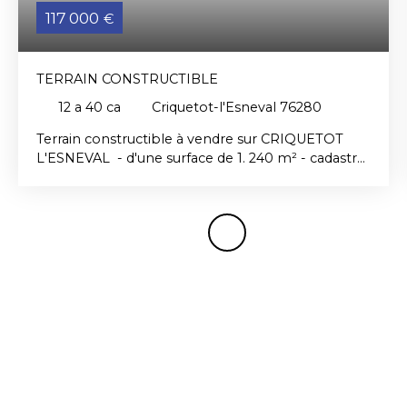
117 000
€
TERRAIN CONSTRUCTIBLE
12 a 40 ca
Criquetot-l'Esneval 76280
Terrain constructible à vendre sur CRIQUETOT
L'ESNEVAL - d'une surface de 1. 240 m² - cadastré
non viabilisé - situé dans un bel environnement et
au calme.