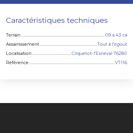
Caractéristiques techniques
Terrain
09 a 43 ca
Assainissement
Tout à l'égout
Localisation
Criquetot-l'Esneval 76280
Référence
VT116