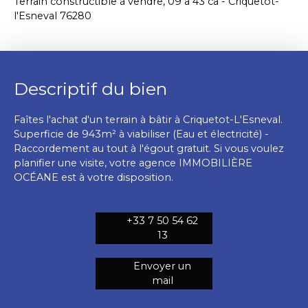
Terrain constructible à vendre, 09 a 43 ca - Criquetot-
l'Esneval 76280
Descriptif du bien
Faîtes l'achat d'un terrain à bâtir à Criquetot-L'Esneval.
Superficie de 943m² à viabiliser (Eau et électricité) -
Raccordement au tout à l'égout gratuit. Si vous voulez
planifier une visite, votre agence IMMOBILIÈRE
OCÉANE est à votre disposition.
+33 7 50 54 62
13
Envoyer un
mail