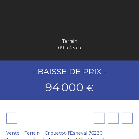
Terrain
09 a 43 ca
- BAISSE DE PRIX -
94 000
€
Vente
Terrain
Criquetot-l'Esneval 76280