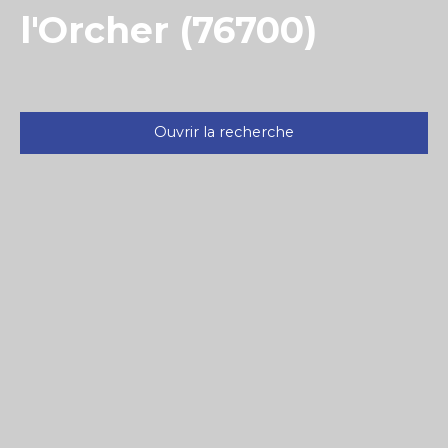
l'Orcher (76700)
Ouvrir la recherche
Type d'offre
Vente
Type de bien
Appartement
Localisation
Gonfreville-l'Orcher (76700)
Budget max (€)
Surface min (m²)