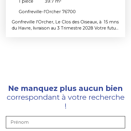
1
pièce
39.7
m²
Gonfreville-l'Orcher 76700
Gonfreville l'Orcher, Le Clos des Oiseaux, à 15 mns
du Havre, livraison au 3 Trimestre 2028 Votre futur
appartement au RDC : 2 pièces soit une surface
39. 70 m², à partir de 124. 900 €, 3 pièces soit une
surface de 66 m²,à partir de 189. 900 € 4 pièces
soit une surface de 79. 67 m² à partir de 204. 900
€.
Ne manquez plus aucun bien
correspondant à votre recherche
!
Prénom