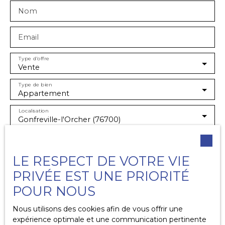
Nom
Email
Type d'offre
Vente
Type de bien
Appartement
Localisation
Gonfreville-l'Orcher (76700)
Budget max (€)
LE RESPECT DE VOTRE VIE
Surface min (m²)
PRIVÉE EST UNE PRIORITÉ
POUR NOUS
Pièces min
Nous utilisons des cookies afin de vous offrir une
J'accepte le traitement de mes données
expérience optimale et une communication pertinente