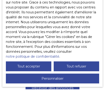
personnelles conformément au RGPD. Si vous ne
sur notre site. Grace à ces technologies, nous pouvons
souhaitez pas faire l'objet de prospection
vous proposer du contenu en rapport avec vos centres
commerciale par voie téléphonique, vous pouvez
d'intérêt. Ils nous permettent également d'améliorer la
vous inscrire gratuitement sur la liste d'opposition
qualité de nos services et la convivialité de notre site
au démarchage téléphonique, prévu par l'article
internet. Nous utiliserons uniquement les données
L223-1 du code de la consommation, sur le site
personnelles pour lesquelles vous avez donné votre
Internet www.bloctel.gouv.fr ou par courrier
accord. Vous pouvez les modifier à n'importe quel
adressé à :
moment via la rubrique ″Gérer les cookies″ en bas de
notre site, à l'exception des cookies essentiels à son
Société Worldline, Service Bloctel, CS 61311, 41013
fonctionnement. Pour plus d'informations sur vos
BLOIS CEDEX.
données personnelles, veuillez consulter
notre politique de confidentialité
.
Pour en savoir plus sur le traitement de vos
Tout accepter
Tout refuser
données personnelles, veuillez consulter notre
politique de confidentialité
.
Personnaliser
Recevoir des annonces