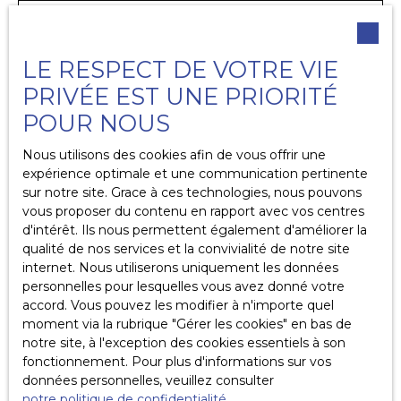
Pièces min
LE RESPECT DE VOTRE VIE
J'accepte le traitement de mes données
personnelles conformément au RGPD. Si vous ne
PRIVÉE EST UNE PRIORITÉ
souhaitez pas faire l'objet de prospection
POUR NOUS
commerciale par voie téléphonique, vous pouvez
vous inscrire gratuitement sur la liste d'opposition
Nous utilisons des cookies afin de vous offrir une
au démarchage téléphonique, prévu par l'article
expérience optimale et une communication pertinente
L223-1 du code de la consommation, sur le site
sur notre site. Grace à ces technologies, nous pouvons
Internet www.bloctel.gouv.fr ou par courrier
vous proposer du contenu en rapport avec vos centres
adressé à :
d'intérêt. Ils nous permettent également d'améliorer la
qualité de nos services et la convivialité de notre site
Société Worldline, Service Bloctel, CS 61311, 41013
internet. Nous utiliserons uniquement les données
BLOIS CEDEX.
personnelles pour lesquelles vous avez donné votre
accord. Vous pouvez les modifier à n'importe quel
Pour en savoir plus sur le traitement de vos
moment via la rubrique ″Gérer les cookies″ en bas de
données personnelles, veuillez consulter notre
notre site, à l'exception des cookies essentiels à son
politique de confidentialité
.
fonctionnement. Pour plus d'informations sur vos
données personnelles, veuillez consulter
notre politique de confidentialité
.