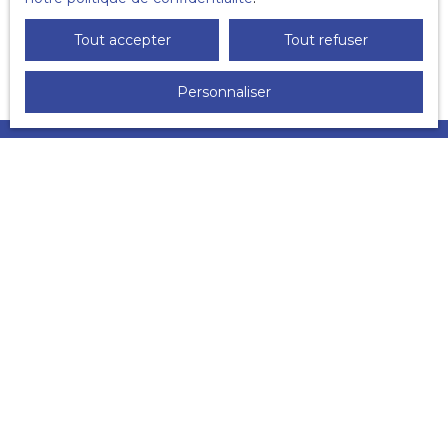
Recevoir des annonces
Tout accepter
Tout refuser
Personnaliser
JE RECHERCHE UN BIEN
Vente appartement Le Havre (76600)
Location bureau Le Havre (76600)
Location appartement Le Havre (76600)
Vente local commercial Le Havre (76600)
Vente immeuble Le Havre (76600)
Vente maison Le Havre (76600)