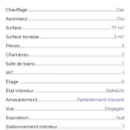
Chauffage
Gaz
Ascenseur
Oui
Surface
77
m²
Surface terrasse
3
m²
Pièces
3
Chambres
2
Salle de bains
1
WC
1
Étage
6
État intérieur
Rafraîchi
Ameublement
Partiellement meublé
Vue
Dégagée
Exposition
Sud
Stationnement intérieur
1