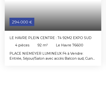
294 000
€
LE HAVRE PLEIN CENTRE : T4 92M2 EXPO SUD
4
pièces
92
m²
Le Havre 76600
PLACE NIEMEYER LUMINEUX F4 à Vendre:
Entrée, Séjour/Salon avec accès Balcon sud, Cuine
séparée, 3 Chambres, Salle de Bains, WC
indépendant, Cabinet de Toilette, Placards.
BALCON, CAVE, ASCENSEUR, , LOCAL VÉLOS.
Contactez Jean DUFLO : 06. 37. 40. 36. 31. agent
commercial RSAC 442 307 575 Le Havre Les
informations sur les risques auxquels ce bien est
exposé sont disponibles sur le site Géorisques:
www. georisques. gouv. fr