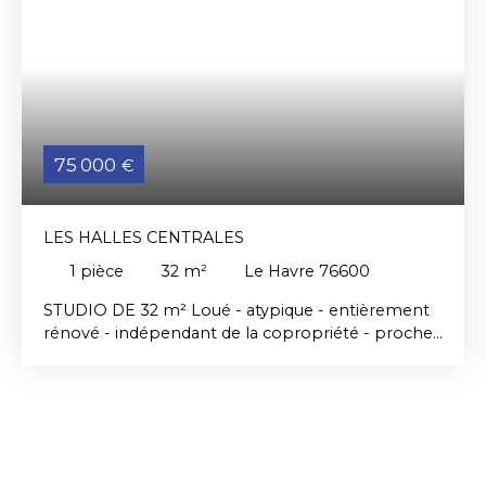
75 000
€
LES HALLES CENTRALES
1
pièce
32
m²
Le Havre 76600
STUDIO DE 32 m² Loué - atypique - entièrement
rénové - indépendant de la copropriété - proche
du Lycée PORTE OCEANE et des HALLES
CENTRALES composé d'une pièce de vie de 22 m²
exposée Ouest, un coin cuisine équipé aménagée,
une salle de douche avec WC. Très peu de
charges. Possibilité de stationnement sur parking
collectif.