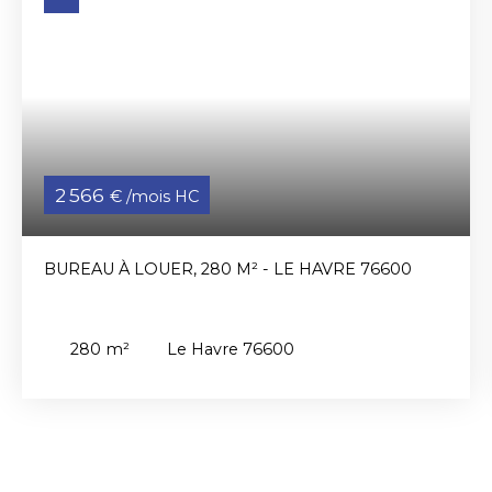
2 566
€ /mois HC
BUREAU À LOUER, 280 M² - LE HAVRE 76600
280
m²
Le Havre 76600