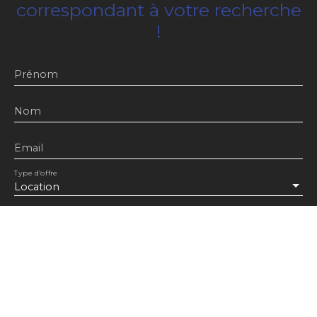
correspondant à votre recherche
!
Prénom
Nom
Email
Type d'offre
Location
Type de bien
Localisation
Bréauté 76110
Loyer max (€/mois)