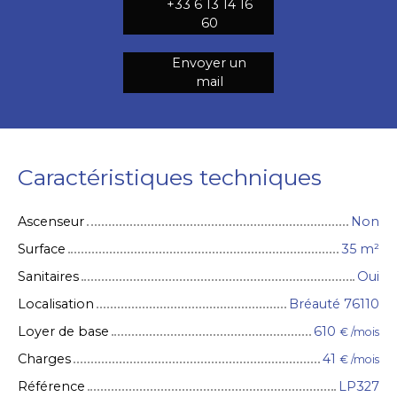
+33 6 13 14 16
60
Envoyer un
mail
Caractéristiques techniques
Ascenseur
Non
Surface
35
m²
Sanitaires
Oui
Localisation
Bréauté 76110
Loyer de base
610
€ /mois
Charges
41
€ /mois
Référence
LP327